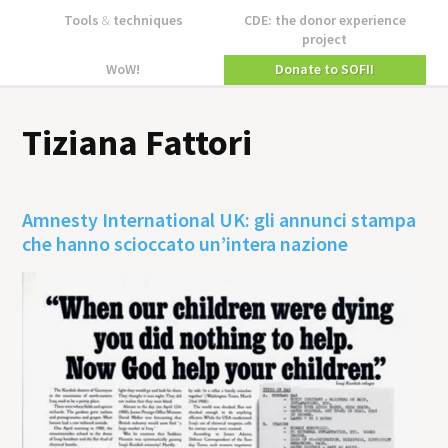
Tools
&
techniques
CDE: the donor experience
project
WoW!
Donate to SOFII
Tiziana Fattori
Amnesty International UK: gli annunci stampa
che hanno scioccato un’intera nazione