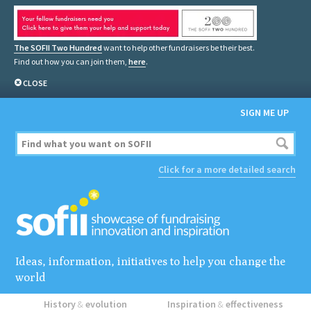
The SOFII Two Hundred
want to help other fundraisers be their best.
Find out how you can join them,
here
.
CLOSE
SIGN ME UP
Click for a more detailed search
Ideas, information, initiatives to help you change the
world
History
&
evolution
Inspiration
&
effectiveness