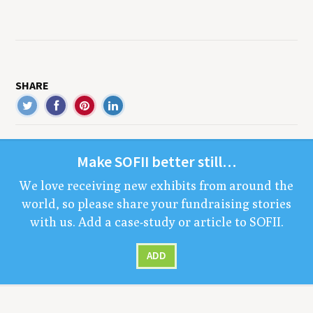
SHARE
Make
SOFII
bet­ter still…
We love receiv­ing new exhibits from around the
world, so please share your fundrais­ing sto­ries
with us. Add a case-study or arti­cle to
SOFII
.
ADD