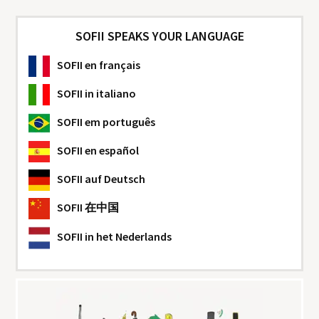
SOFII SPEAKS YOUR LANGUAGE
SOFII
en français
SOFII
in italiano
SOFII
em português
SOFII
en español
SOFII
auf Deutsch
SOFII
在中国
SOFII
in het Nederlands