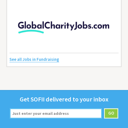
See all Jobs in Fundraising
Get
SOFII
deliv­ered to your inbox