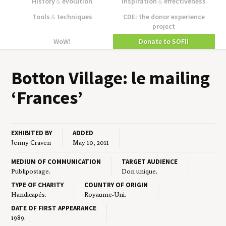
History
&
evolution
Inspiration
&
effectiveness
Tools
&
techniques
CDE: the donor experience
project
WoW!
Donate to SOFII
Bot­ton Vil­lage: le mail­ing
‘
Frances’
EXHIBITED BY
ADDED
Jenny Craven
May 10, 2011
MEDIUM OF COMMUNICATION
TARGET AUDIENCE
Publipostage.
Don unique.
TYPE OF CHARITY
COUNTRY OF ORIGIN
Handicapés.
Royaume-Uni.
DATE OF FIRST APPEARANCE
1989.