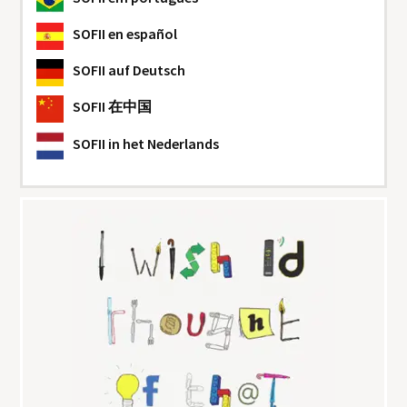
SOFII
en español
SOFII
auf Deutsch
SOFII
在中国
SOFII
in het Nederlands