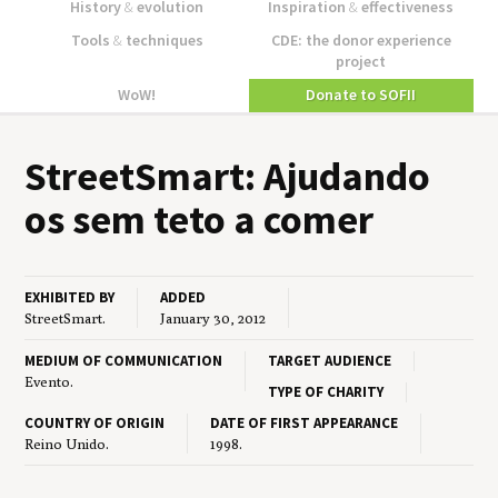
History
&
evolution
Inspiration
&
effectiveness
Tools
&
techniques
CDE: the donor experience
project
WoW!
Donate to SOFII
StreetS­mart: Aju­dan­do
os sem teto a comer
EXHIBITED BY
ADDED
StreetSmart.
January 30, 2012
MEDIUM OF COMMUNICATION
TARGET AUDIENCE
Evento.
TYPE OF CHARITY
COUNTRY OF ORIGIN
DATE OF FIRST APPEARANCE
Reino Unido.
1998.