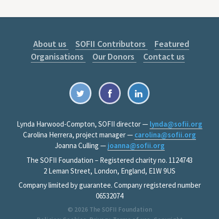
About us
SOFII Contributors
Featured
Organisations
Our Donors
Contact us
Lynda Harwood-Compton, SOFII director —
lynda@sofii.org
Carolina Herrera, project manager —
carolina@sofii.org
Joanna Culling —
joanna@sofii.org
The SOFII Foundation – Registered charity no. 1124743
2 Leman Street, London, England, E1W 9US
Company limited by guarantee. Company registered number
06532074
© 2026
The SOFII Foundation