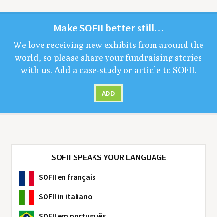
Make
SOFII
bet­ter still…
We love receiv­ing new exhibits from around the
world, so please share your fundrais­ing sto­ries
with us. Add a case-study or arti­cle to
SOFII
.
ADD
SOFII SPEAKS YOUR LANGUAGE
SOFII
en français
SOFII
in italiano
SOFII
em português