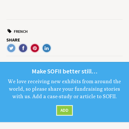
FRENCH
SHARE
Make
SOFII
bet­ter still…
We love receiv­ing new exhibits from around the
world, so please share your fundrais­ing sto­ries
with us. Add a case-study or arti­cle to
SOFII
.
ADD