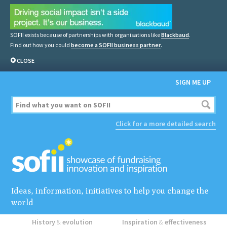
SOFII exists because of partnerships with organisations like
Blackbaud
.
Find out how you could
become a SOFII business partner
.
CLOSE
SIGN ME UP
Click for a more detailed search
Ideas, information, initiatives to help you change the
world
History
&
evolution
Inspiration
&
effectiveness