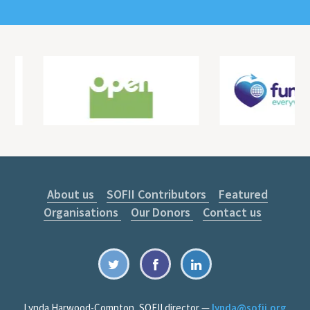
About us
SOFII Contributors
Featured
Organisations
Our Donors
Contact us
Lynda Harwood-Compton, SOFII director —
lynda@sofii.org