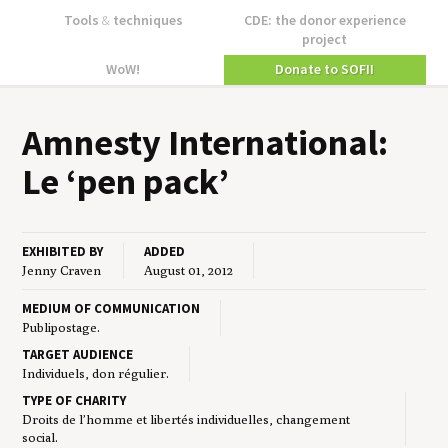
Tools
&
techniques
CDE: the donor experience
project
WoW!
Donate to SOFII
Amnesty Inter­na­tion­al:
Le
‘
pen pack’
EXHIBITED BY
ADDED
Jenny Craven
August 01, 2012
MEDIUM OF COMMUNICATION
Publipostage.
TARGET AUDIENCE
Individuels, don régulier.
TYPE OF CHARITY
Droits de l’homme et libertés individuelles, changement
social.