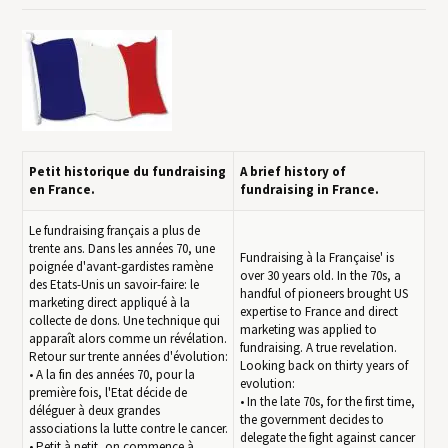
Petit historique du fundraising
A brief history of
en France.
fundraising in France.
Le fundraising français a plus de
trente ans. Dans les années 70, une
Fundraising à la Française' is
poignée d'avant-gardistes ramène
over 30 years old. In the 70s, a
des Etats-Unis un savoir-faire: le
handful of pioneers brought US
marketing direct appliqué à la
expertise to France and direct
collecte de dons. Une technique qui
marketing was applied to
apparaît alors comme un révélation.
fundraising. A true revelation.
Retour sur trente années d'évolution:
Looking back on thirty years of
• A la fin des années 70, pour la
evolution:
première fois, l'Etat décide de
• In the late 70s, for the first time,
déléguer à deux grandes
the government decides to
associations la lutte contre le cancer.
delegate the fight against cancer
• Petit à petit, on commence à