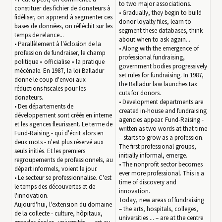
to two major associations.
constituer des fichier de donateurs à
• Gradually, they begin to build
fidéliser, on apprend à segmenter ces
donor loyalty files, learn to
bases de données, on réfléchit sur les
segment these databases, think
temps de relance...
about when to ask again...
• Parallèlement à l'éclosion de la
• Along with the emergence of
profession de fundraiser, le champ
professional fundraising,
politique « officialise » la pratique
government bodies progressively
mécénale. En 1987, la loi Balladur
set rules for fundraising. In 1987,
donne le coup d'envoi aux
the Balladur law launches tax
réductions fiscales pour les
cuts for donors.
donateurs.
• Development departments are
• Des départements de
created in-house and fundraising
développement sont créés en interne
agencies appear. Fund-Raising -
et les agences fleurissent. Le terme de
written as two words at that time
Fund-Raising - qui d'écrit alors en
– starts to grow as a profession.
deux mots - n'est plus réservé aux
The first professional groups,
seuls initiés. Et les premiers
initially informal, emerge.
regroupements de professionnels, au
• The nonprofit sector becomes
départ informels, voient le jour.
ever more professional. This is a
• Le secteur se professionnalise. C'est
time of discovery and
le temps des découvertes et de
innovation.
l'innovation.
Today, new areas of fundraising
Aujourd'hui, l'extension du domaine
– the arts, hospitals, colleges,
de la collecte - culture, hôpitaux,
universities ... – are at the centre