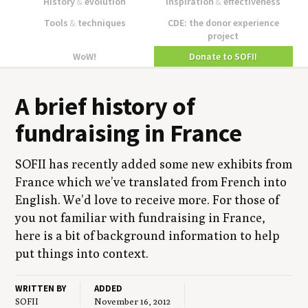
History
&
evolution
Inspiration
&
effectiveness
Tools
&
techniques
CDE: the donor experience
project
WoW!
Donate to SOFII
A brief his­to­ry of
fundrais­ing in France
SOFII
has recent­ly added some new exhibits from
France which we’ve trans­lat­ed from French into
Eng­lish. We’d love to receive more. For those of
you not famil­iar with fundrais­ing in France,
here is a bit of back­ground infor­ma­tion to help
put things into context.
WRITTEN BY
ADDED
SOFII
November 16, 2012