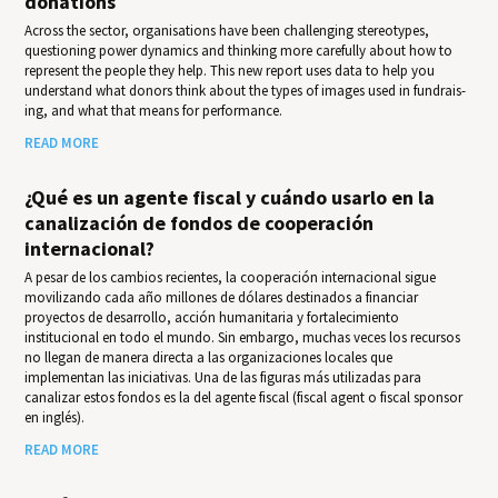
donations
Across the sector, organisations have been challenging stereotypes,
questioning power dynamics and thinking more carefully about how to
represent the people they help. This new report uses data to help you
under­stand what donors think about the types of images used in fundrais­
ing, and what that means for per­for­mance.
READ MORE
¿Qué es un agente fiscal y cuándo usarlo en la
canalización de fondos de cooperación
internacional?
A pesar de los cambios recientes, la cooperación internacional sigue
movilizando cada año millones de dólares destinados a financiar
proyectos de desarrollo, acción humanitaria y fortalecimiento
institucional en todo el mundo. Sin embargo, muchas veces los recursos
no llegan de manera directa a las organizaciones locales que
implementan las iniciativas. Una de las figuras más utilizadas para
canalizar estos fondos es la del agente fiscal (fiscal agent o fiscal sponsor
en inglés).
READ MORE