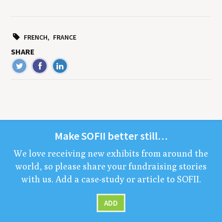
FRENCH
FRANCE
SHARE
Make
SOFII
bet­ter still…
We love receiv­ing new exhibits from around the
world, so please share your fundrais­ing sto­ries
with us. Add a case-study or arti­cle to
SOFII
.
ADD