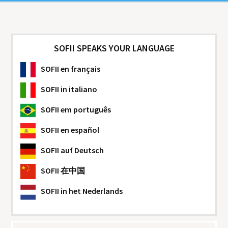
SOFII SPEAKS YOUR LANGUAGE
SOFII
en français
SOFII
in italiano
SOFII
em português
SOFII
en español
SOFII
auf Deutsch
SOFII
在中国
SOFII
in het Nederlands