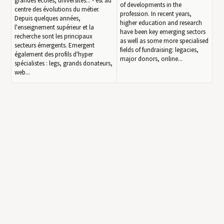
grandes écoles, universités... - est au
of developments in the
centre des évolutions du métier.
profession. In recent years,
Depuis quelques années,
higher education and research
l'enseignement supérieur et la
have been key emerging sectors
recherche sont les principaux
as well as some more specialised
secteurs émergents. Emergent
fields of fundraising: legacies,
également des profils d'hyper
major donors, online...
spécialistes : legs, grands donateurs,
web...