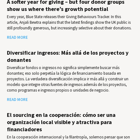
A softer year for giving – but four donor groups
show us where there’s growth potential
Every year, Blue State releases their Giv­ing Behav­iours Track­er. In this
article, Anjali Bewtra explains that the latest findings show the UK public is
still profoundly generous, but increasingly selective about their donations.
READ MORE
Diversificar ingresos: Más allá de los proyectos y
donantes
Diversificar fondos o ingresos no significa simplemente buscar más
donantes; eso solo perpetúa la lógica de financiamiento basada en
proyectos. La verdadera diversificación implica ir más allá y construir un
modelo que integre otras fuentes de ingresos además de los proyectos,
como programas e ingresos propios o unidades de negocio.
READ MORE
El sourcing en la cooperación: cómo ser una
organización local visible y atractiva para
financiadores
En la cooperación internacional y la filantropía, solemos pensar que son