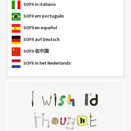
SOFII
in italiano
SOFII
em português
SOFII
en español
SOFII
auf Deutsch
SOFII
在中国
SOFII
in het Nederlands