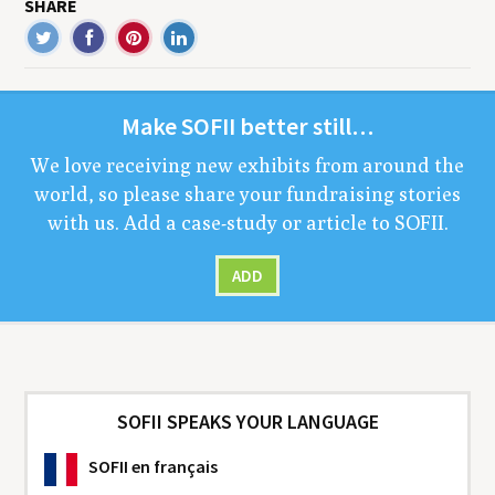
SHARE
Make
SOFII
bet­ter still…
We love receiv­ing new exhibits from around the
world, so please share your fundrais­ing sto­ries
with us. Add a case-study or arti­cle to
SOFII
.
ADD
SOFII SPEAKS YOUR LANGUAGE
SOFII
en français