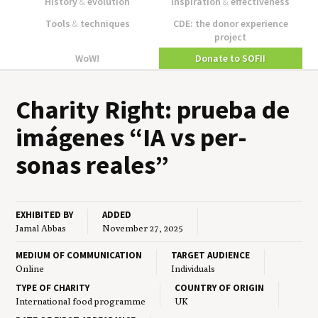
History
&
evolution
Inspiration
&
effectiveness
Tools
&
techniques
CDE: the donor experience
project
WoW!
Donate to SOFII
Char­i­ty Right: prue­ba de
imá­genes
“
IA
vs per­
sonas reales”
EXHIBITED BY
ADDED
Jamal Abbas
November 27, 2025
MEDIUM OF COMMUNICATION
TARGET AUDIENCE
Online
Individuals
TYPE OF CHARITY
COUNTRY OF ORIGIN
International food programme
UK