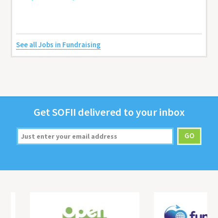
See all Jobs in Fundraising
Get
SOFII
deliv­ered to your inbox