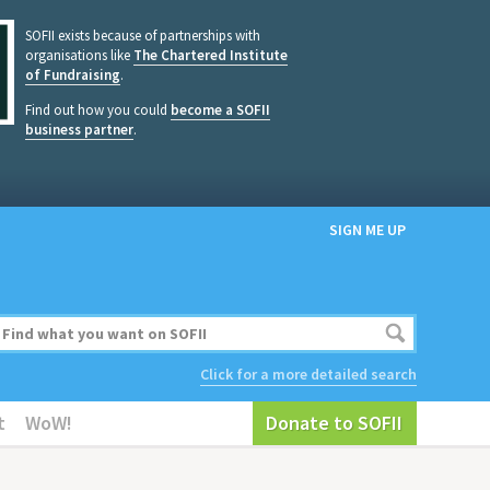
SOFII exists because of partnerships with
organisations like
The Chartered Institute
of Fundraising
.
Find out how you could
become a SOFII
business partner
.
SIGN ME UP
Click for a more detailed search
t
WoW!
Donate to SOFII