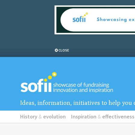
CLOSE
Ideas, information, initiatives to help yo
History
&
evolution
Inspiration
&
effectiveness