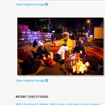
View original image
View original image
RECENT CASE STUDIES
YMCA England & Wales: Mid-value cash direct mail appeal