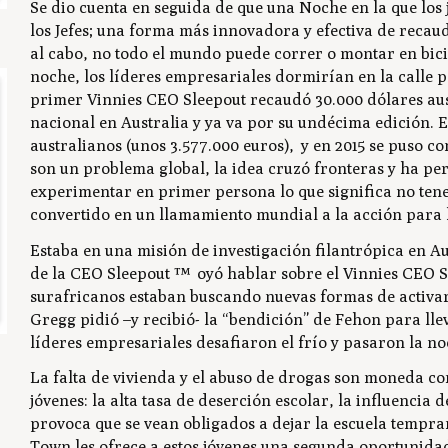
Se dio cuenta en seguida de que una Noche en la que los
los Jefes; una forma más innovadora y efectiva de recaud
al cabo, no todo el mundo puede correr o montar en bic
noche, los líderes empresariales dormirían en la calle 
primer Vinnies CEO Sleepout recaudó 30.000 dólares austr
nacional en Australia y ya va por su undécima edición. E
australianos (unos 3.577.000 euros), y en 2015 se puso c
son un problema global, la idea cruzó fronteras y ha p
experimentar en primer persona lo que significa no ten
convertido en un llamamiento mundial a la acción para l
Estaba en una misión de investigación filantrópica en 
de la CEO Sleepout ™ oyó hablar sobre el Vinnies CEO Sl
surafricanos estaban buscando nuevas formas de activar
Gregg pidió –y recibió- la “bendición” de Fehon para lleva
líderes empresariales desafiaron el frío y pasaron la noc
La falta de vivienda y el abuso de drogas son moneda co
jóvenes: la alta tasa de deserción escolar, la influencia 
provoca que se vean obligados a dejar la escuela tempra
Town les ofrece a estos jóvenes una segunda oportunidad