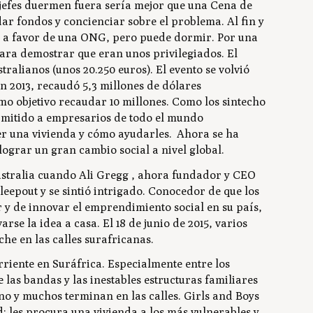
 jefes duermen fuera sería mejor que una Cena de
ar fondos y concienciar sobre el problema. Al fin y
i a favor de una ONG, pero puede dormir. Por una
para demostrar que eran unos privilegiados. El
alianos (unos 20.250 euros). El evento se volvió
n 2013, recaudó 5,3 millones de dólares
omo objetivo recaudar 10 millones. Como los sintecho
ermitido a empresarios de todo el mundo
er una vivienda y cómo ayudarles. Ahora se ha
ograr un gran cambio social a nivel global.
Australia cuando Ali Gregg , ahora fundador y CEO
eepout y se sintió intrigado. Conocedor de que los
 y de innovar el emprendimiento social en su país,
rse la idea a casa. El 18 de junio de 2015, varios
he en las calles surafricanas.
rriente en Suráfrica. Especialmente entre los
de las bandas y las inestables estructuras familiares
no y muchos terminan en las calles. Girls and Boys
: les procura una vivienda a los más vulnerables y