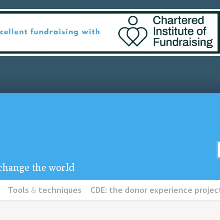
u change the world
Tools
&
techniques
CDE: the donor experience projec