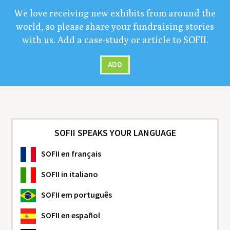
We love receiv­ing new exhibits from around the
world, so please share your fundrais­ing sto­ries
with us. Add a case-study or arti­cle to
SOFII
.
ADD
SOFII SPEAKS YOUR LANGUAGE
SOFII
en français
SOFII
in italiano
SOFII
em português
SOFII
en español