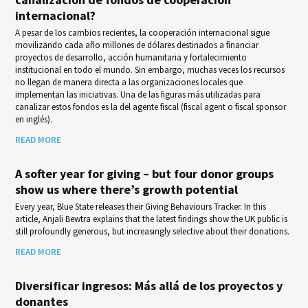
internacional?
A pesar de los cambios recientes, la cooperación internacional sigue
movilizando cada año millones de dólares destinados a financiar
proyectos de desarrollo, acción humanitaria y fortalecimiento
institucional en todo el mundo. Sin embargo, muchas veces los recursos
no llegan de manera directa a las organizaciones locales que
implementan las iniciativas. Una de las figuras más utilizadas para
canalizar estos fondos es la del agente fiscal (fiscal agent o fiscal sponsor
en inglés).
READ MORE
A softer year for giving – but four donor groups
show us where there’s growth potential
Every year, Blue State releases their Giv­ing Behav­iours Track­er. In this
article, Anjali Bewtra explains that the latest findings show the UK public is
still profoundly generous, but increasingly selective about their donations.
READ MORE
Diversificar ingresos: Más allá de los proyectos y
donantes