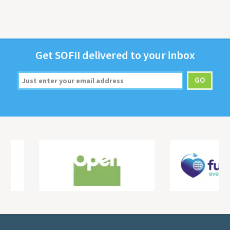
Get
SOFII
deliv­ered to your inbox