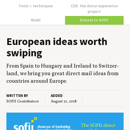
Tools
&
techniques
CDE: the donor experience
project
WoW!
Donate to SOFII
Euro­pean ideas worth
swiping
From Spain to Hun­gary and Ire­land to Switzer­
land, we bring you great direct mail ideas from
coun­tries around Europe.
WRITTEN BY
ADDED
SOFII Contributors
August 31, 2018