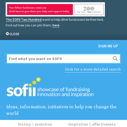
The SOFII Two Hundred
want to help other fundraisers be their best.
Find out how you can join them,
here
.
CLOSE
SIGN ME UP
Click for a more detailed search
Ideas, information, initiatives to help you change the
world
History
&
evolution
Inspiration
&
effectiveness